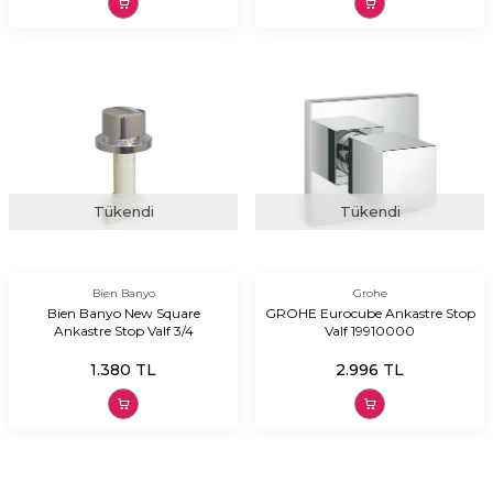
Tükendi
Tükendi
Bien Banyo
Grohe
Bien Banyo New Square
GROHE Eurocube Ankastre Stop
Ankastre Stop Valf 3/4
Valf 19910000
1.380
TL
2.996
TL