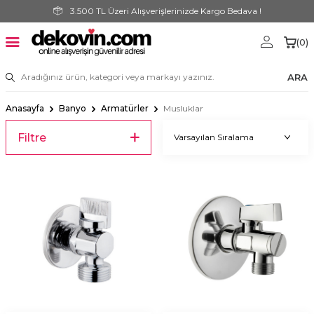
3.500 TL Üzeri Alışverişlerinizde Kargo Bedava !
(
0
)
ARA
Anasayfa
Banyo
Armatürler
Musluklar
Filtre