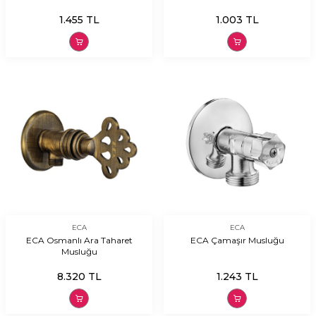
1.455
TL
1.003
TL
ECA
ECA
ECA Osmanlı Ara Taharet
ECA Çamaşır Musluğu
Musluğu
8.320
TL
1.243
TL