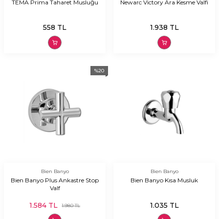
TEMA Prima Taharet Musluğu
Newarc Victory Ara Kesme Valfi
558
TL
1.938
TL
%
20
Bien Banyo
Bien Banyo
Bien Banyo Plus Ankastre Stop
Bien Banyo Kısa Musluk
Valf
1.584
TL
1.035
TL
1.980
TL