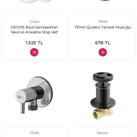
Grohe
TEMA
GROHE BauCosmopolitan
TEMA Quadro Taharet Musluğu
Neutral Ankastre Stop Valf
1.525
TL
678
TL
TEMA
Newarc