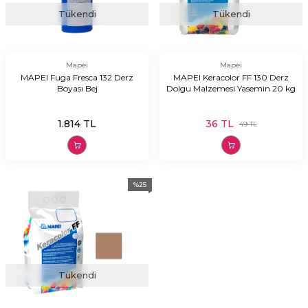
Tükendi
Tükendi
Mapei
Mapei
MAPEI Fuga Fresca 132 Derz
MAPEI Keracolor FF 130 Derz
Boyası Bej
Dolgu Malzemesi Yasemin 20 kg
1.814
TL
36
TL
49
TL
%
25
Tükendi