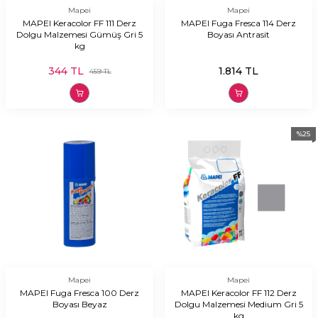
Mapei
Mapei
MAPEI Keracolor FF 111 Derz
MAPEI Fuga Fresca 114 Derz
Dolgu Malzemesi Gümüş Gri 5
Boyası Antrasit
kg
344
TL
1.814
TL
459
TL
%
25
Mapei
Mapei
MAPEI Fuga Fresca 100 Derz
MAPEI Keracolor FF 112 Derz
Boyası Beyaz
Dolgu Malzemesi Medium Gri 5
kg