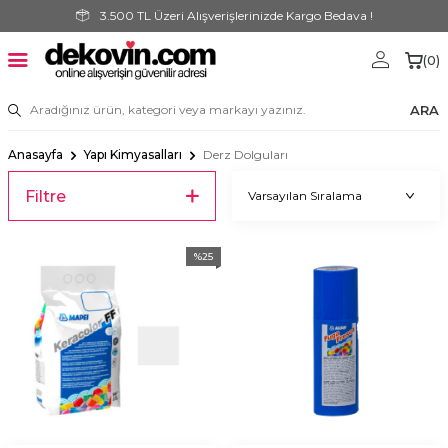
3.500 TL Üzeri Alışverişlerinizde Kargo Bedava !
(
0
)
ARA
Anasayfa
Yapı Kimyasalları
Derz Dolguları
Filtre
%
25