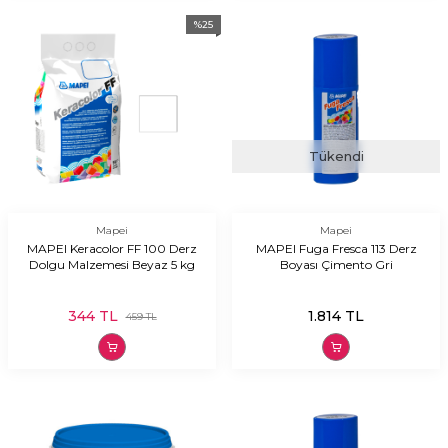
%
25
Tükendi
Mapei
Mapei
MAPEI Keracolor FF 100 Derz
MAPEI Fuga Fresca 113 Derz
Dolgu Malzemesi Beyaz 5 kg
Boyası Çimento Gri
344
TL
1.814
TL
459
TL