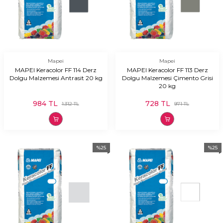
Mapei
Mapei
MAPEI Keracolor FF 114 Derz
MAPEI Keracolor FF 113 Derz
Dolgu Malzemesi Antrasit 20 kg
Dolgu Malzemesi Çimento Grisi
20 kg
984
TL
728
TL
1.312
TL
971
TL
%
25
%
25