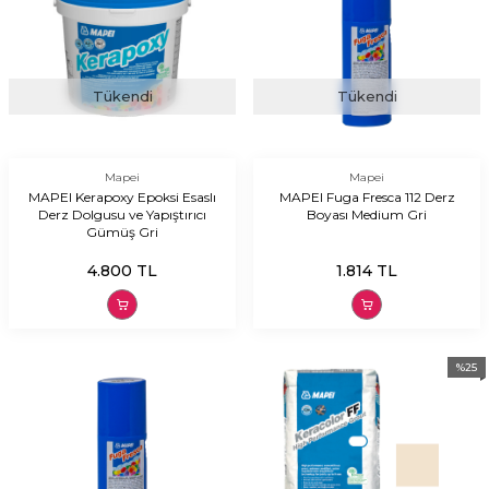
Tükendi
Tükendi
Mapei
Mapei
MAPEI Kerapoxy Epoksi Esaslı
MAPEI Fuga Fresca 112 Derz
Derz Dolgusu ve Yapıştırıcı
Boyası Medium Gri
Gümüş Gri
4.800
TL
1.814
TL
%
25