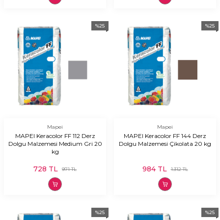
%
25
%
25
Mapei
Mapei
MAPEI Keracolor FF 112 Derz
MAPEI Keracolor FF 144 Derz
Dolgu Malzemesi Medium Gri 20
Dolgu Malzemesi Çikolata 20 kg
kg
728
TL
984
TL
971
TL
1.312
TL
%
25
%
25