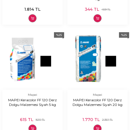
1.814
TL
344
TL
459
TL
%
25
%
25
Mapei
Mapei
MAPEI Keracolor FF 120 Derz
MAPEI Keracolor FF 120 Derz
Dolgu Malzemesi Siyah 5 kg
Dolgu Malzemesi Siyah 20 kg
615
TL
1.770
TL
820
TL
2.361
TL