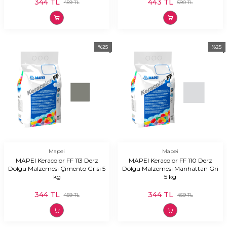
344
TL
443
TL
459
TL
590
TL
%
25
%
25
Mapei
Mapei
MAPEI Keracolor FF 113 Derz
MAPEI Keracolor FF 110 Derz
Dolgu Malzemesi Çimento Grisi 5
Dolgu Malzemesi Manhattan Gri
kg
5 kg
344
TL
344
TL
459
TL
459
TL