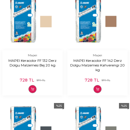
Mapei
Mapei
MAPEI Keracolor FF 132 Derz
MAPEI Keracolor FF 142 Derz
Dolgu Malzemesi Bej 20 kg
Dolgu Malzemesi Kahverengi 20
kg
728
TL
728
TL
971
TL
971
TL
%
25
%
25