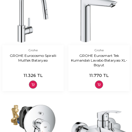
Grohe
Grohe
GROHE Eurocosmo Spiralli
GROHE Eurosmart Tek
Mutfak Bataryası
Kumandalı Lavabo Bataryası XL-
Boyut
11.326
TL
11.770
TL