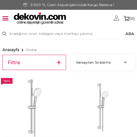
3.500 TL Üzeri Alışverişlerinizde Kargo Bedava !
(
0
)
ARA
Anasayfa
Grohe
Filtre
Yeni