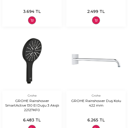
3.694
TL
2.499
TL
Grohe
Grohe
GROHE Rainshower
GROHE Rainshower Duş Kolu
SmartActive 130 El Duşu 3 Akışlı
422 mm
22127KF0
6.483
TL
6.265
TL