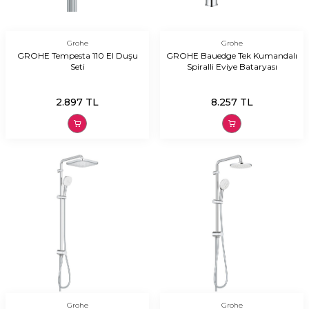
Grohe
Grohe
GROHE Tempesta 110 El Duşu
GROHE Bauedge Tek Kumandalı
Seti
Spiralli Eviye Bataryası
2.897
TL
8.257
TL
Grohe
Grohe