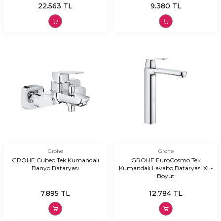
22.563
TL
9.380
TL
Grohe
Grohe
GROHE Cubeo Tek Kumandalı
GROHE EuroCosmo Tek
Banyo Bataryası
Kumandalı Lavabo Bataryası XL-
Boyut
7.895
TL
12.784
TL