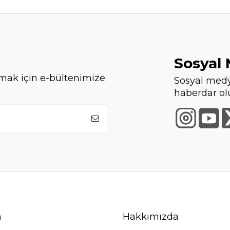
Sosyal
mak için e-bültenimize
Sosyal medy
haberdar ol
m
Hakkımızda