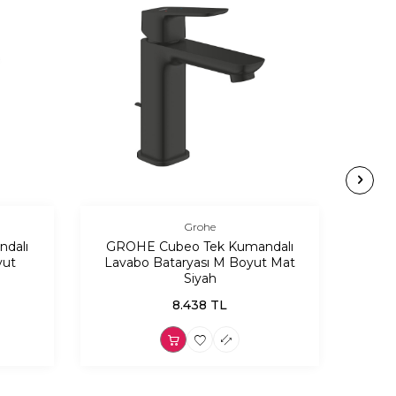
Grohe
dalı
GROHE Cubeo Tek Kumandalı
GRO
yut
Lavabo Bataryası M Boyut Mat
La
Siyah
8.438
TL