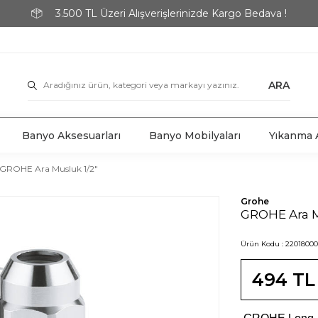
3.500 TL Üzeri Alışverişlerinizde Kargo Bedava !
ARA
Banyo Aksesuarları
Banyo Mobilyaları
Yıkanma A
GROHE Ara Musluk 1/2"
Grohe
GROHE Ara M
Ürün Kodu :
22018000
494
TL