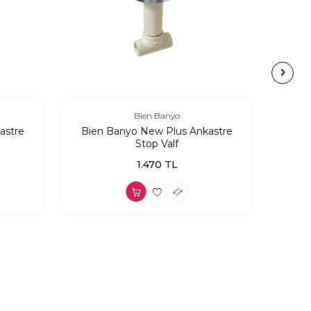
Bien Banyo
astre
Bien Banyo New Plus Ankastre
Boc
Stop Valf
1.470
TL
yeni