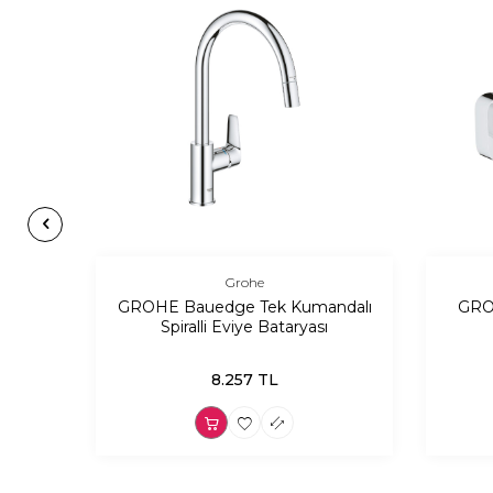
Grohe
dalı
GROHE Bauedge Tek Kumandalı
GRO
t Mat
Spiralli Eviye Bataryası
8.257
TL