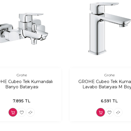
Grohe
Grohe
HE Cubeo Tek Kumandalı
GROHE Cubeo Tek Kuman
Banyo Bataryası
Lavabo Bataryası M Bo
7.895
TL
6.591
TL