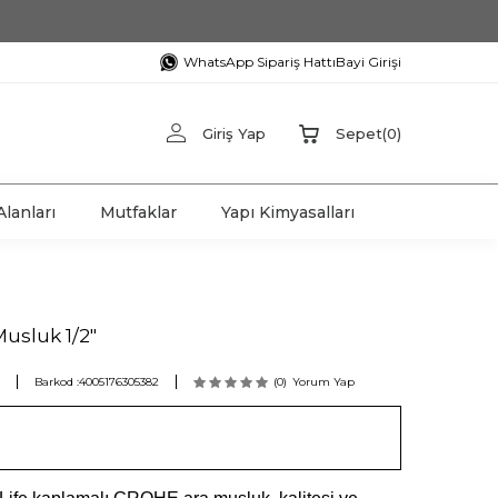
WhatsApp Sipariş Hattı
Bayi Girişi
Giriş Yap
Sepet
(
0
)
lanları
Mutfaklar
Yapı Kimyasalları
usluk 1/2"
Barkod :
4005176305382
(0)
Yorum Yap