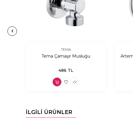
TEMA
kastre
Tema Çamaşır Musluğu
Artem
486
TL
İLGİLİ ÜRÜNLER