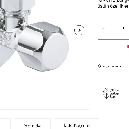
GROHE Long-Li
üstün özellikler
H
Fiyat Alarmı
i
Yorumlar
İade Koşulları