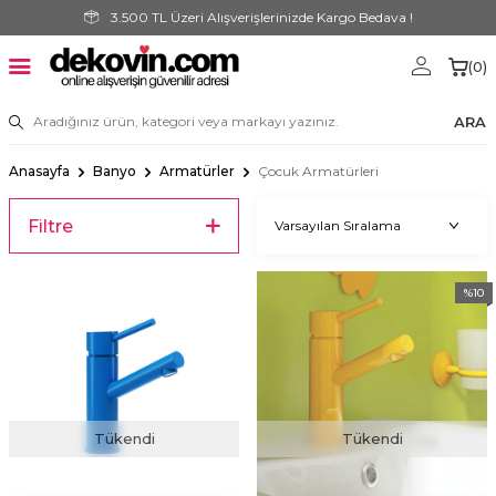
3.500 TL Üzeri Alışverişlerinizde Kargo Bedava !
(
0
)
ARA
Anasayfa
Banyo
Armatürler
Çocuk Armatürleri
Filtre
%
10
Tükendi
Tükendi