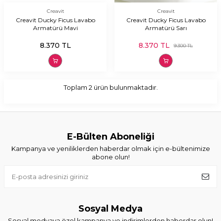
Creavit
Creavit
Creavit Ducky Ficus Lavabo
Creavit Ducky Ficus Lavabo
Armatürü Mavi
Armatürü Sarı
8.370
TL
8.370
TL
9.300
TL
Toplam
2
ürün bulunmaktadır.
E-Bülten Aboneliği
Kampanya ve yeniliklerden haberdar olmak için e-bültenimize
abone olun!
Sosyal Medya
Sosyal medyaya özel kampanya ve indirimlerden haberdar olun!