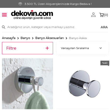
3.500 TL Üzeri Alışverişlerinizde Kargo Bedava !
(
0
)
ARA
Anasayfa
Banyo
Banyo Aksesuarları
Banyo Askısı
Filtre
%
40