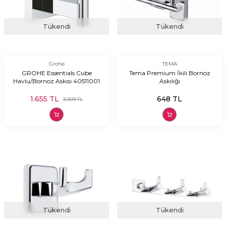
Tükendi
Tükendi
Grohe
TEMA
GROHE Essentials Cube
Tema Premium İkili Bornoz
Havlu/Bornoz Askısı 40511001
Askılığı
1.655
TL
648
TL
3.009
TL
Tükendi
Tükendi