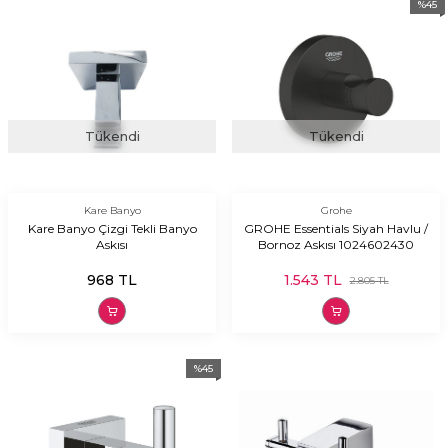
%
45
Tükendi
Tükendi
Kare Banyo
Grohe
Kare Banyo Çizgi Tekli Banyo
GROHE Essentials Siyah Havlu /
Askısı
Bornoz Askısı 1024602430
968
TL
1.543
TL
2.805
TL
%
45