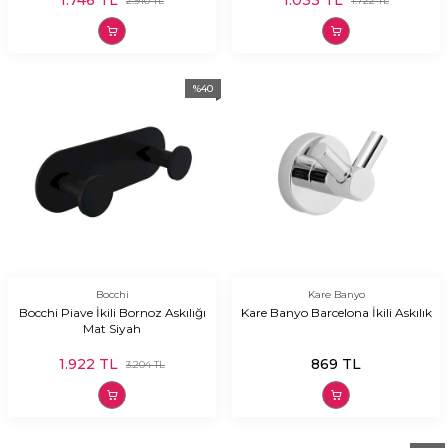
1.746
TL
1.033
TL
2.910
TL
1.722
TL
%
40
Bocchi
Kare Banyo
Bocchi Piave İkili Bornoz Askılığı
Kare Banyo Barcelona İkili Askılık
Mat Siyah
1.922
TL
869
TL
3.204
TL