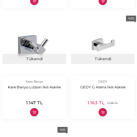
%
19
Tükendi
Tükendi
Kare Banyo
GEDY
Kare Banyo Lizbon İkili Askılık
GEDY G Atena İkili Askılık
1.147
TL
1.163
TL
1.435
TL
%
19