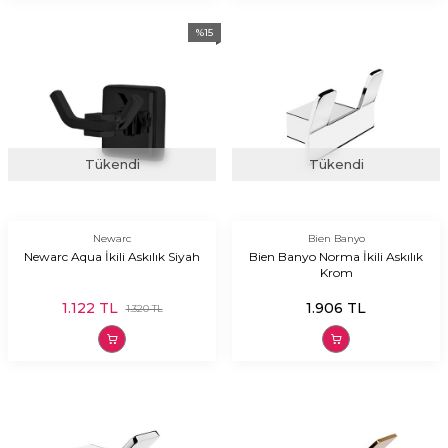
%
15
Tükendi
Tükendi
Newarc
Bien Banyo
Newarc Aqua İkili Askılık Siyah
Bien Banyo Norma İkili Askılık
Krom
1.122
TL
1.906
TL
1.320
TL