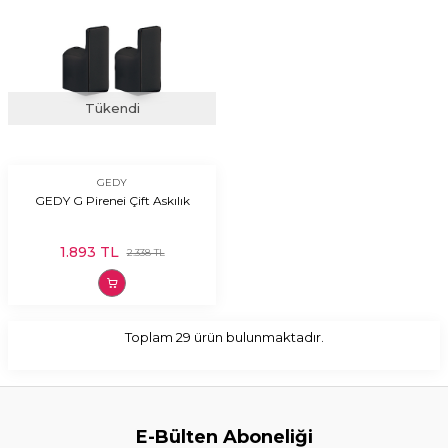
Tükendi
GEDY
GEDY G Pirenei Çift Askılık
1.893
TL
2.338
TL
Toplam
29
ürün bulunmaktadır.
E-Bülten Aboneliği