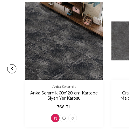
Anka Seramik
Logs
Anka Seramik 60x120 cm Kartepe
Gra
su
Siyah Yer Karosu
Maid
766
TL