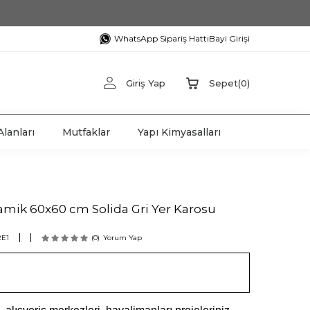
WhatsApp Sipariş Hattı
Bayi Girişi
Giriş Yap
Sepet
(
0
)
lanları
Mutfaklar
Yapı Kimyasalları
amik 60x60 cm Solida Gri Yer Karosu
2E1
(0)
Yorum Yap