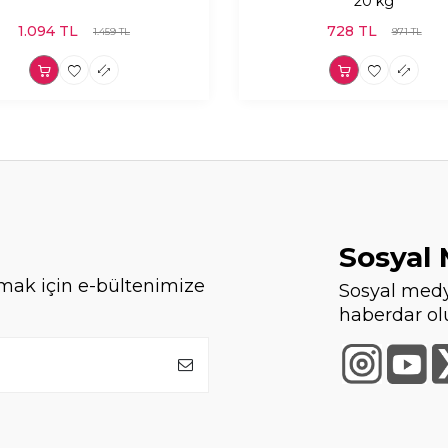
20 kg
1.094
TL
728
TL
1.459
TL
971
TL
Sosyal
mak için e-bültenimize
Sosyal medy
haberdar ol