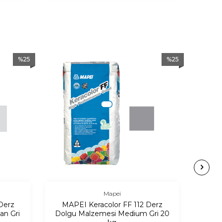
%
25
%
25
Mapei
Derz
MAPEI Keracolor FF 112 Derz
Arma 
an Gri
Dolgu Malzemesi Medium Gri 20