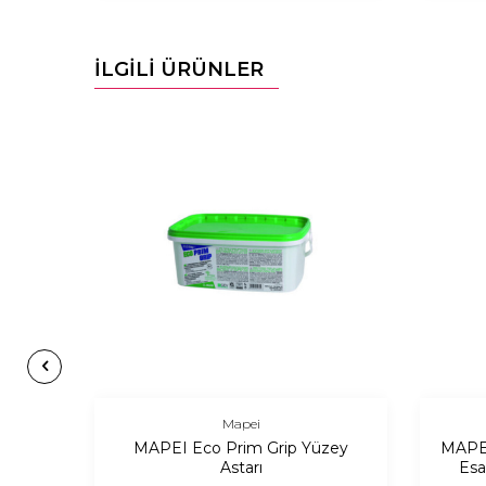
İLGİLİ ÜRÜNLER
Mapei
pit
MAPEI Eco Prim Grip Yüzey
MAPEI
Astarı
Esas