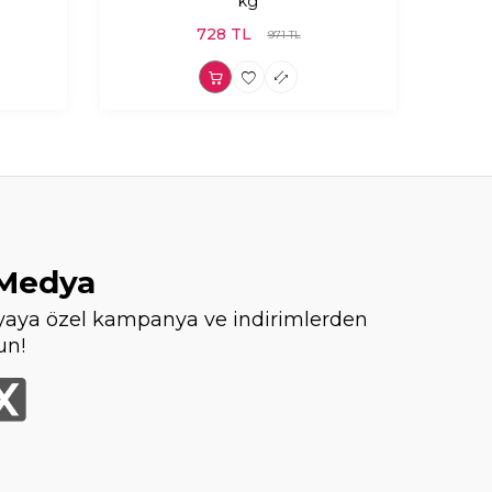
kg
728
TL
971
TL
 Medya
aya özel kampanya ve indirimlerden
un!