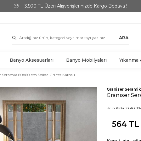
3.500 TL Üzeri Alışverişlerinizde Kargo Bedava !
ARA
Banyo Aksesuarları
Banyo Mobilyaları
Yıkanma A
r Seramik 60x60 cm Solida Gri Yer Karosu
Graniser Seramik
Graniser Ser
Ürün Kodu :
G346C10
564
TL