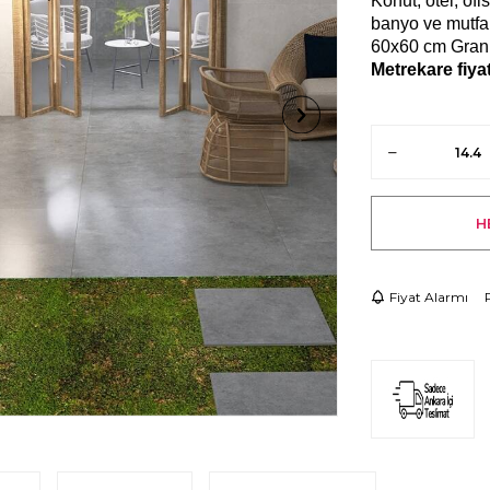
Konut, otel, ofi
banyo ve mutfak
60x60 cm Grani
Metrekare fiyat
H
Fiyat Alarmı