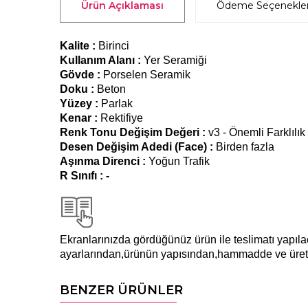
Ürün Açıklaması
Ödeme Seçenekler
Kalite :
Birinci
Kullanım Alanı :
Yer Seramiği
Gövde :
Porselen Seramik
Doku :
Beton
Yüzey :
Parlak
Kenar :
Rektifiye
Renk Tonu Değişim Değeri :
v3 - Önemli Farklılık
Desen Değişim Adedi (Face) :
Birden fazla
Aşınma Direnci :
Yoğun Trafik
R Sınıfı : -
Ekranlarınızda gördüğünüz ürün ile teslimatı yapılaca
a
yarlarından,ürünün yapısından,hammadde ve üreti
BENZER ÜRÜNLER