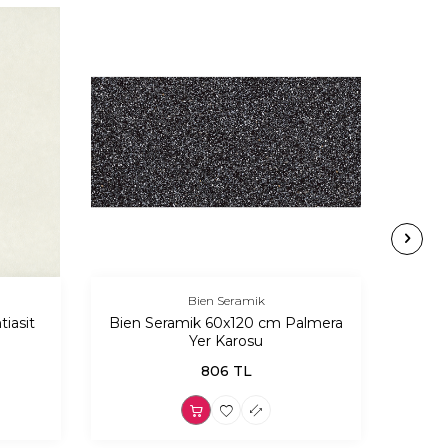
Bien Seramik
iasit
Bien Seramik 60x120 cm Palmera
Bien 
Yer Karosu
806
TL