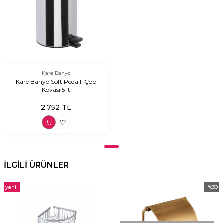
Kare Banyo
Kare Banyo Soft Pedallı Çöp
Kovası 5 lt
2.752
TL
İLGİLİ ÜRÜNLER
yeni
%
30