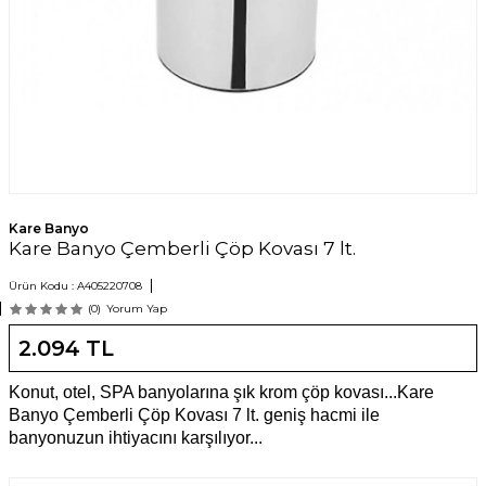
Kare Banyo
Kare Banyo Çemberli Çöp Kovası 7 lt.
Ürün Kodu :
A405220708
(0)
Yorum Yap
2.094
TL
Konut, otel, SPA banyolarına şık krom çöp kovası...Kare
Banyo Çemberli Çöp Kovası 7 lt. geniş hacmi ile
banyonuzun ihtiyacını karşılıyor...