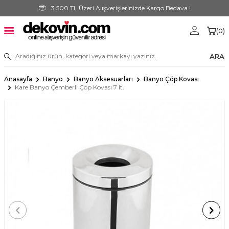
3.500 TL Üzeri Alışverişlerinizde Kargo Bedava !
(
0
)
ARA
Anasayfa
Banyo
Banyo Aksesuarları
Banyo Çöp Kovası
Kare Banyo Çemberli Çöp Kovası 7 lt.