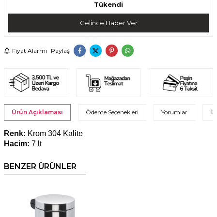
Tükendi
Gelince Haber Ver
Fiyat Alarmı
Paylaş
Ürün Açıklaması
Ödeme Seçenekleri
Yorumlar
İa
Renk:
Krom 304 Kalite
Hacim:
7 lt
BENZER ÜRÜNLER